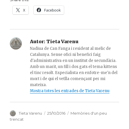
X
Facebook
Autor:
Tieta Varenu
Nadiua de Can Fanga i resident al melic de
Catalunya. Sense ofici ni benefici faig
d'administrativa en un institut de secundària.
Amb un marit, un fill i dos gats el tema kittens
el tinc resolt. Especialista en enfotre-me'n del
mort i de qui el vetlla començant per mi
mateixa.
Mostra totes les entrades de Tieta Varenu
Autor
Publicat
Categories
Tieta Varenu
25/10/2016
Memòries d'un peu
el
trencat