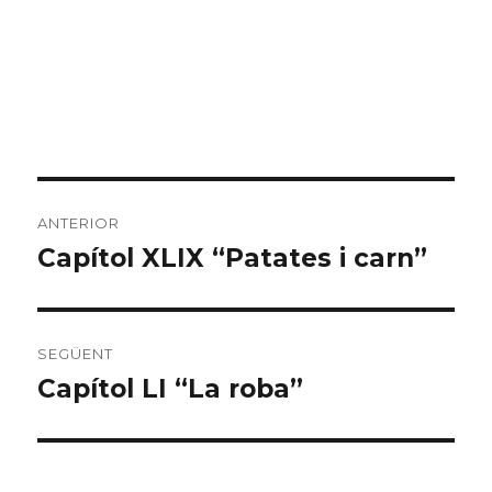
Navegació
ANTERIOR
d'entrades
Capítol XLIX “Patates i carn”
Entrada
anterior:
SEGÜENT
Capítol LI “La roba”
Entrada
següent: