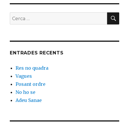
CER
Buscar
per:
ENTRADES RECENTS
Res no quadra
Vagues
Posant ordre
No ho se
Adeu Sanae