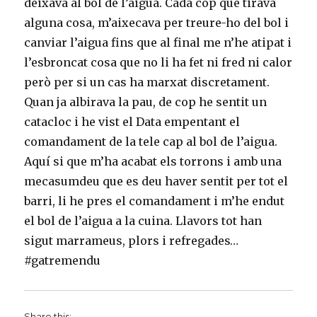
deixava al bol de l’aigua. Cada cop que tirava
alguna cosa, m’aixecava per treure-ho del bol i
canviar l’aigua fins que al final me n’he atipat i
l’esbroncat cosa que no li ha fet ni fred ni calor
però per si un cas ha marxat discretament.
Quan ja albirava la pau, de cop he sentit un
catacloc i he vist el Data empentant el
comandament de la tele cap al bol de l’aigua.
Aquí si que m’ha acabat els torrons i amb una
mecasumdeu que es deu haver sentit per tot el
barri, li he pres el comandament i m’he endut
el bol de l’aigua a la cuina. Llavors tot han
sigut marrameus, plors i refregades…
#gatremendu
Share this: