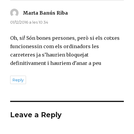
Marta Banús Riba
ha
dit:
01/12/2016 a les 10:34
Oh, si! Són bones persones, però si els cotxes
funcionessin com els ordinadors les
carreteres ja s’haurien bloquejat
definitivament i hauriem d’anar a peu
Reply
Leave a Reply