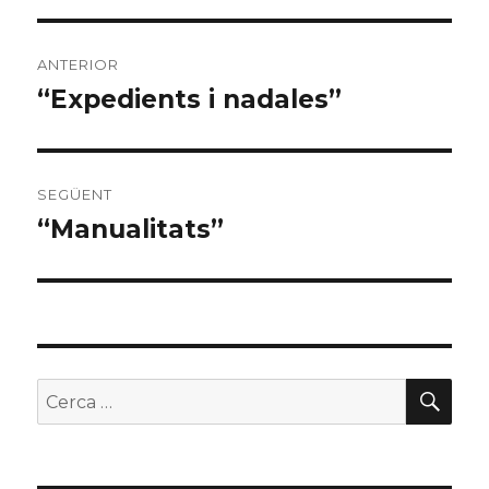
Navegació
ANTERIOR
d'entrades
“Expedients i nadales”
Entrada
anterior:
SEGÜENT
“Manualitats”
Entrada
següent:
CER
Buscar
per: