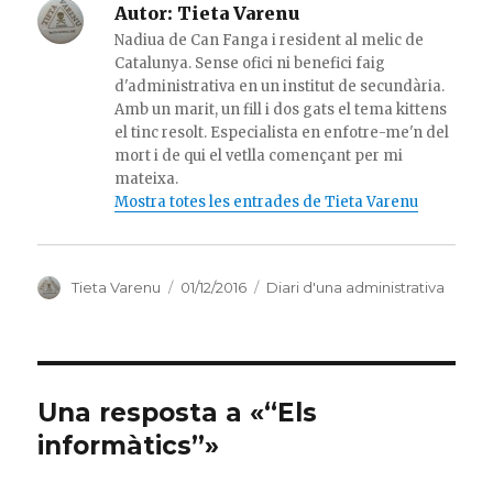
Autor:
Tieta Varenu
Nadiua de Can Fanga i resident al melic de
Catalunya. Sense ofici ni benefici faig
d'administrativa en un institut de secundària.
Amb un marit, un fill i dos gats el tema kittens
el tinc resolt. Especialista en enfotre-me'n del
mort i de qui el vetlla començant per mi
mateixa.
Mostra totes les entrades de Tieta Varenu
Autor
Publicat
Categories
Tieta Varenu
01/12/2016
Diari d'una administrativa
el
Una resposta a «“Els
informàtics”»