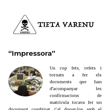
Tieta Varenu
“Impressora”
Un cop fets, refets i
tornats a fer els
documents que han
d’acompanyar les
confirmacions de
matricula tocava fer un
document combinat. Cal donar-los amb el