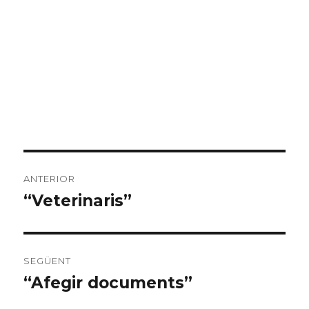
Navegació
ANTERIOR
d'entrades
“Veterinaris”
Entrada
anterior:
SEGÜENT
“Afegir documents”
Entrada
següent: