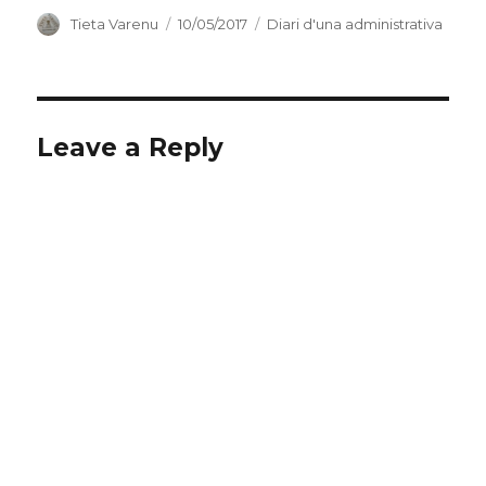
Autor
Publicat
Categories
Tieta Varenu
10/05/2017
Diari d'una administrativa
el
Leave a Reply