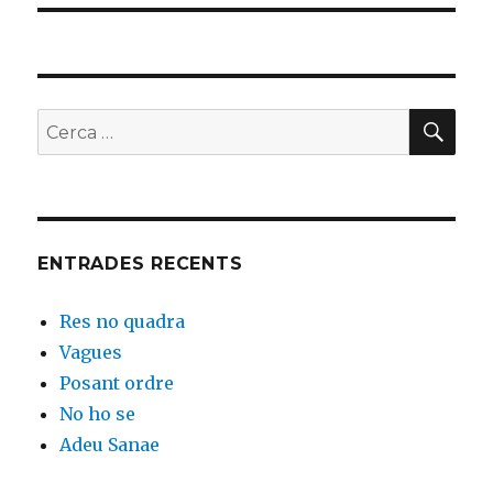
CER
Buscar
per:
ENTRADES RECENTS
Res no quadra
Vagues
Posant ordre
No ho se
Adeu Sanae