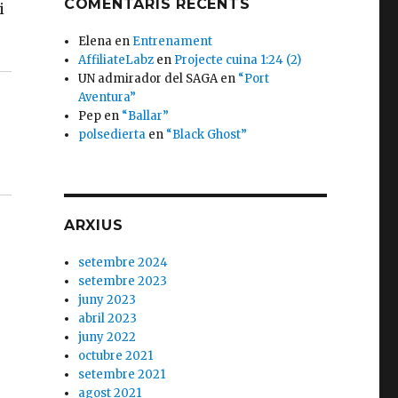
COMENTARIS RECENTS
i
Elena
en
Entrenament
AffiliateLabz
en
Projecte cuina 1:24 (2)
UN admirador del SAGA
en
“Port
Aventura”
Pep
en
“Ballar”
polsedierta
en
“Black Ghost”
ARXIUS
setembre 2024
setembre 2023
juny 2023
abril 2023
juny 2022
octubre 2021
setembre 2021
agost 2021