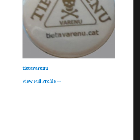
tietavarenu
View Full Profile →