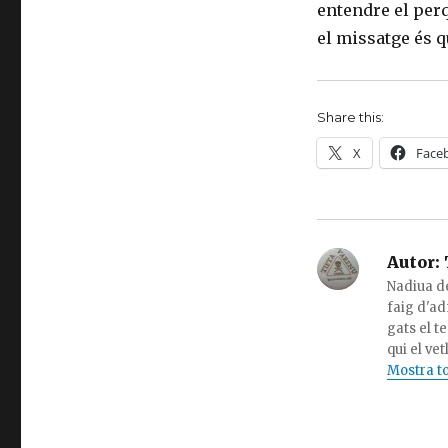
entendre el perq
el missatge és q
Share this:
X
Face
Autor:
Nadiua de
faig d'ad
gats el t
qui el ve
Mostra to