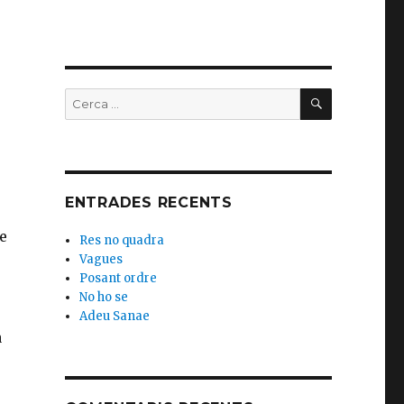
CERCA
Buscar
per:
,
ENTRADES RECENTS
e
Res no quadra
Vagues
Posant ordre
No ho se
Adeu Sanae
a