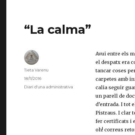
“La calma”
Avui entre els m
el despatx era c
Autor
Tieta Varenu
tancar coses pen
Publicat
18/11/2016
carpetes amb in
el
Categories
Diari d'una administrativa
calia seguir gua
un parell de doc
d’entrada. I tot 
Pistraus. I clar 
fer certificats 
oh! correus reto