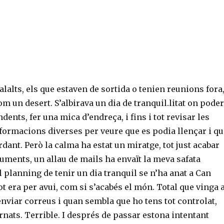
alalts, els que estaven de sortida o tenien reunions fora
om un desert. S’albirava un dia de tranquil.litat on poder
dents, fer una mica d’endreça, i fins i tot revisar les
formacions diverses per veure que es podia llençar i qu
rdant. Però la calma ha estat un miratge, tot just acabar
uments, un allau de mails ha envaït la meva safata
el planning de tenir un dia tranquil se n’ha anat a Can
tot era per avui, com si s’acabés el món. Total que vinga 
i enviar correus i quan sembla que ho tens tot controlat,
rnats. Terrible. I després de passar estona intentant