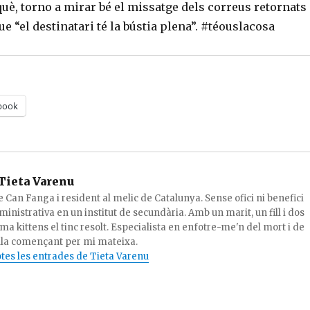
uè, torno a mirar bé el missatge dels correus retornats 
ue “el destinatari té la bústia plena”. #téouslacosa
book
Tieta Varenu
 Can Fanga i resident al melic de Catalunya. Sense ofici ni benefici
ministrativa en un institut de secundària. Amb un marit, un fill i dos
ema kittens el tinc resolt. Especialista en enfotre-me'n del mort i de
tlla començant per mi mateixa.
tes les entrades de Tieta Varenu