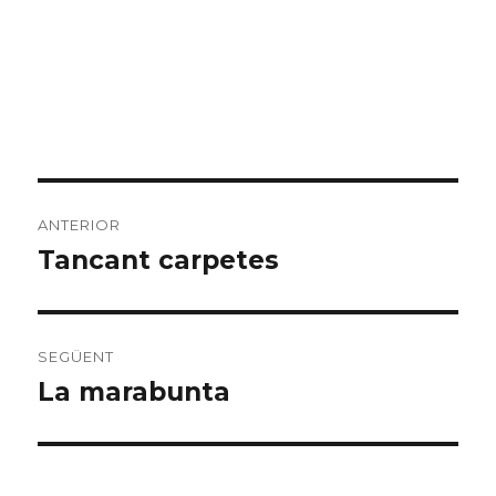
Navegació
ANTERIOR
d'entrades
Tancant carpetes
Entrada
anterior:
SEGÜENT
La marabunta
Entrada
següent: