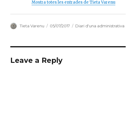
Mostra totes les entrades de Tieta Varenu
Autor
Publicat
Categories
Tieta Varenu
05/07/2017
Diari d'una administrativa
el
Leave a Reply