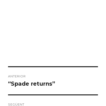
Navegació
ANTERIOR
d'entrades
“Spade returns”
Entrada
anterior:
SEGÜENT