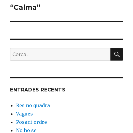
“Calma”
Entrada
següent:
CER
Buscar
per:
ENTRADES RECENTS
Res no quadra
Vagues
Posant ordre
No ho se