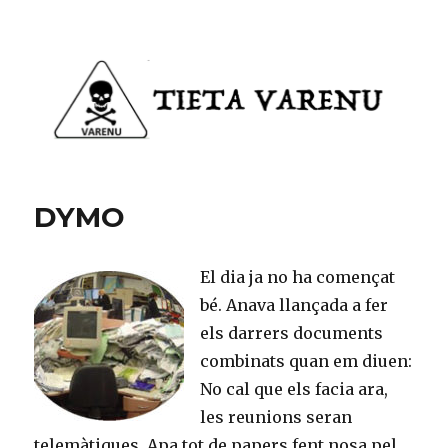
Tieta Varenu
DYMO
El dia ja no ha començat
bé. Anava llançada a fer
els darrers documents
combinats quan em diuen:
No cal que els facia ara,
les reunions seran
telemàtiques. Apa tot de papers fent nosa pel