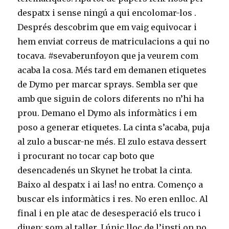
despatx i sense ningú a qui encolomar-los .
Després descobrim que em vaig equivocar i
hem enviat correus de matriculacions a qui no
tocava. #sevaberunfoyon que ja veurem com
acaba la cosa. Més tard em demanen etiquetes
de Dymo per marcar sprays. Sembla ser que
amb que siguin de colors diferents no n’hi ha
prou. Demano el Dymo als informàtics i em
poso a generar etiquetes. La cinta s’acaba, puja
al zulo a buscar-ne més. El zulo estava dessert
i procurant no tocar cap boto que
desencadenés un Skynet he trobat la cinta.
Baixo al despatx i ai las! no entra. Començo a
buscar els informàtics i res. No eren enlloc. Al
final i en ple atac de desesperació els truco i
diuen: som al taller. Lúnic lloc de l’insti on no