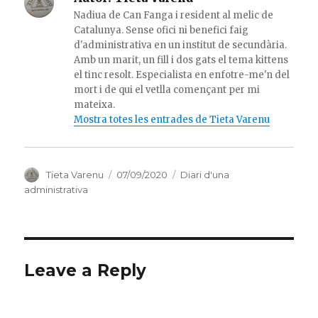
Nadiua de Can Fanga i resident al melic de
Catalunya. Sense ofici ni benefici faig
d'administrativa en un institut de secundària.
Amb un marit, un fill i dos gats el tema kittens
el tinc resolt. Especialista en enfotre-me'n del
mort i de qui el vetlla començant per mi
mateixa.
Mostra totes les entrades de Tieta Varenu
Autor
Publicat
Categories
Tieta Varenu
07/09/2020
Diari d'una
el
administrativa
Leave a Reply